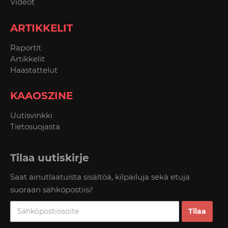
Videot
ARTIKKELIT
Raportit
Artikkelit
Haastattelut
KAAOSZINE
Uutisvinkki
Tietosuojasta
Tilaa uutiskirje
Saat ainutlaatuista sisältöä, kilpailuja sekä etuja
suoraan sähköpostiisi!