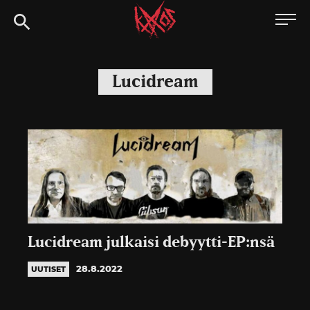
Siirry
Kaaoszine
suoraan
sisältöön
Lucidream
Lucidream julkaisi debyytti-EP:nsä
28.8.2022
UUTISET