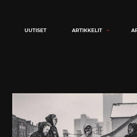
Siirry
suoraan
sisältöön
UUTISET
ARTIKKELIT
A