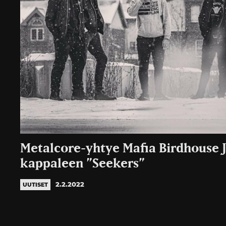
Metalcore-yhtye Mafia Birdhouse J
kappaleen ”Seekers”
2.2.2022
UUTISET