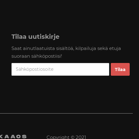
Tilaa uutiskirje
Saat ainutlaatuista sisältöä, kilpailuja sekä etuja
suoraan sähköpostiisi!
Copyright © 2021