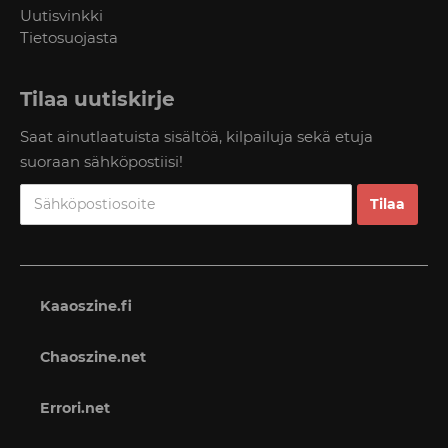
Uutisvinkki
Tietosuojasta
Tilaa uutiskirje
Saat ainutlaatuista sisältöä, kilpailuja sekä etuja
suoraan sähköpostiisi!
Kaaoszine.fi
Chaoszine.net
Errori.net