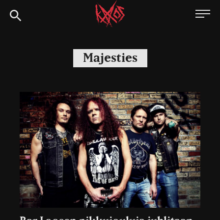
Siirry
Kaaoszine
suoraan
sisältöön
Majesties