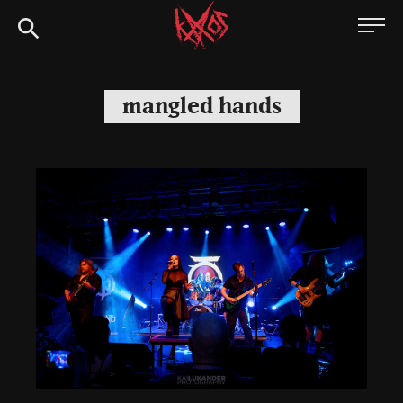
Siirry
Kaaoszine
suoraan
sisältöön
mangled hands