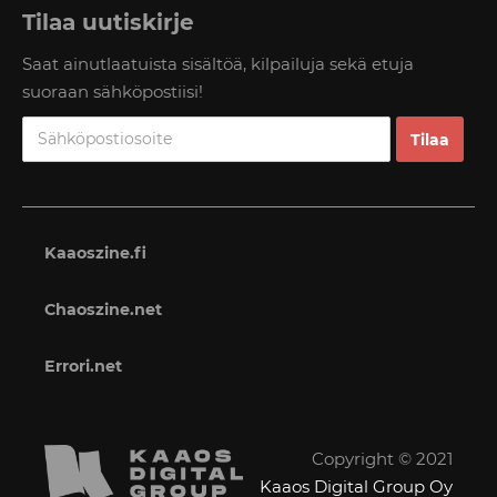
Tilaa uutiskirje
Saat ainutlaatuista sisältöä, kilpailuja sekä etuja
suoraan sähköpostiisi!
Kaaoszine.fi
Chaoszine.net
Errori.net
Copyright © 2021
Kaaos Digital Group Oy