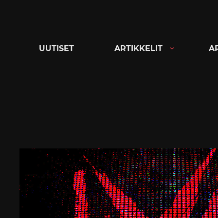
Siirry
suoraan
sisältöön
UUTISET
ARTIKKELIT
A