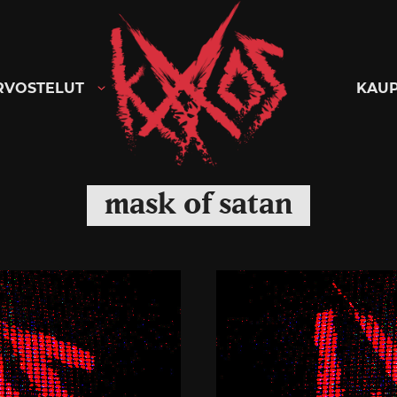
Kaaoszine
RVOSTELUT
KAU
mask of satan