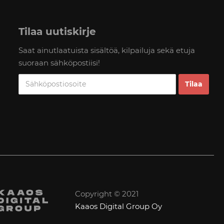
Tilaa uutiskirje
Saat ainutlaatuista sisältöä, kilpailuja sekä etuja
suoraan sähköpostiisi!
Copyright © 2021
Kaaos Digital Group Oy