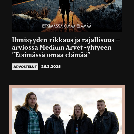
Ihmisyyden rikkaus ja rajallisuus –
arviossa Medium Arvet -yhtyeen
”Etsimässä omaa elämää”
26.3.2025
ARVOSTELUT