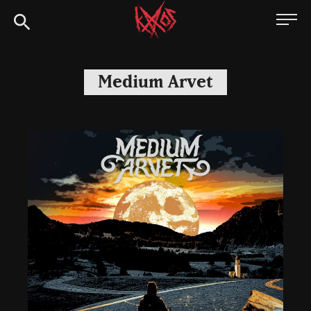
Siirry
Kaaoszine
suoraan
sisältöön
Medium Arvet