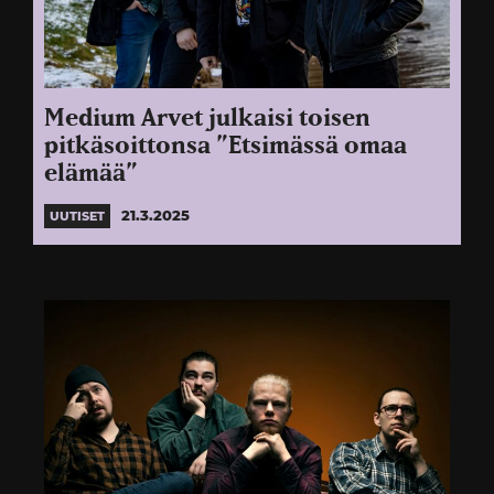
Medium Arvet julkaisi toisen
pitkäsoittonsa ”Etsimässä omaa
elämää”
21.3.2025
UUTISET