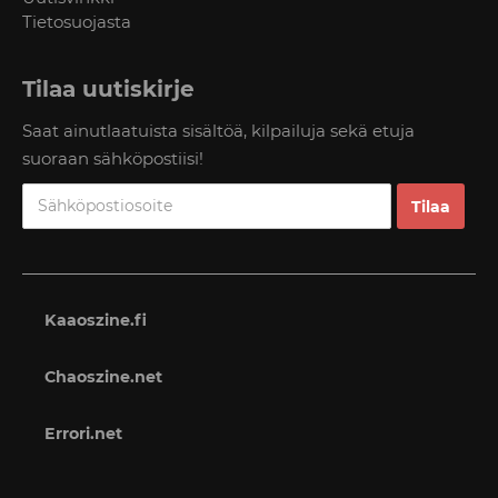
Tietosuojasta
Tilaa uutiskirje
Saat ainutlaatuista sisältöä, kilpailuja sekä etuja
suoraan sähköpostiisi!
Kaaoszine.fi
Chaoszine.net
Errori.net