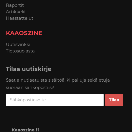
Raportit
Artikkelit
Haastattelut
KAAOSZINE
Uutisvinkki
Tietosuojasta
Tilaa uutiskirje
Saat ainutlaatuista sisältöä, kilpailuja sekä etuja
suoraan sähköpostiisi!
Kaaoszine.fi