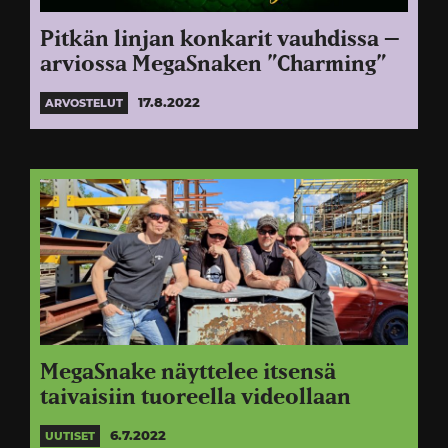
Pitkän linjan konkarit vauhdissa –
arviossa MegaSnaken ”Charming”
17.8.2022
ARVOSTELUT
MegaSnake näyttelee itsensä
taivaisiin tuoreella videollaan
6.7.2022
UUTISET