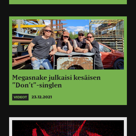
Megasnake julkaisi kesäisen
”Don’t”-singlen
23.12.2021
VIDEOT