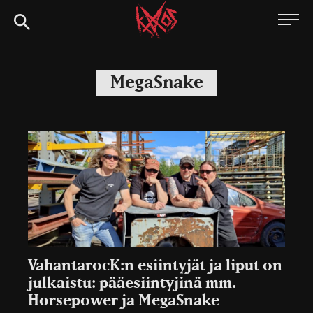
Siirry
Kaaoszine
suoraan
sisältöön
MegaSnake
VahantarocK:n esiintyjät ja liput on
julkaistu: pääesiintyjinä mm.
Horsepower ja MegaSnake