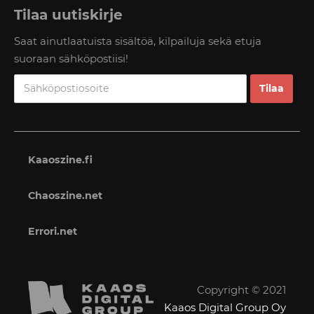
Tilaa uutiskirje
Saat ainutlaatuista sisältöä, kilpailuja sekä etuja
suoraan sähköpostiisi!
Kaaoszine.fi
Chaoszine.net
Errori.net
Copyright © 2021
Kaaos Digital Group Oy