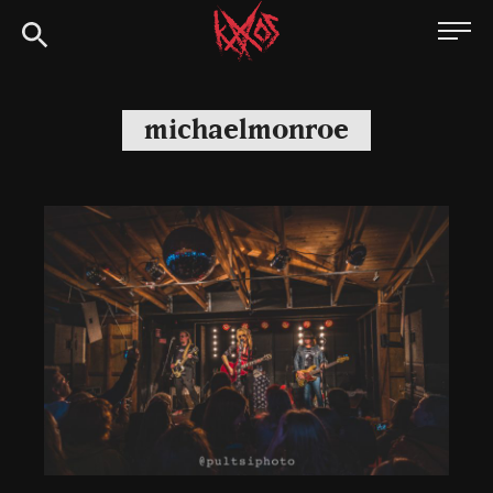
Siirry
Kaaoszine
suoraan
sisältöön
michaelmonroe