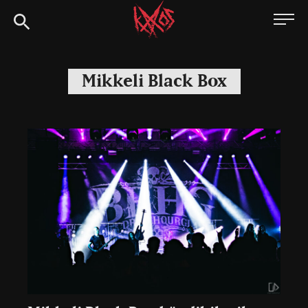
Siirry
Kaaoszine
suoraan
sisältöön
Mikkeli Black Box