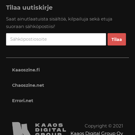
Tilaa uutiskirje
Saat ainutlaatuista sisältöä, kilpailuja sekä etuja
suoraan sähköpostiisi!
Kaaoszine.fi
Chaoszine.net
Errori.net
Copyright © 2021
Kaaos Digital Group Oy