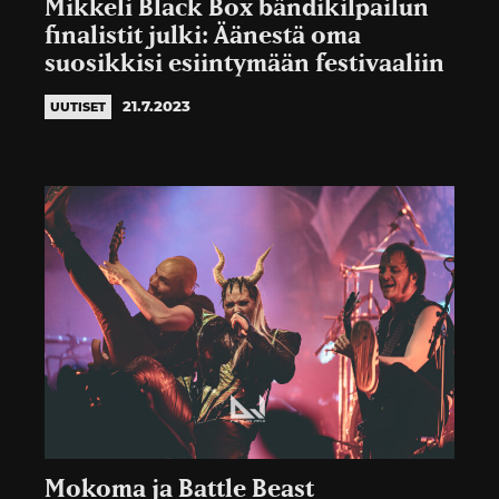
Mikkeli Black Box bändikilpailun
finalistit julki: Äänestä oma
suosikkisi esiintymään festivaaliin
21.7.2023
UUTISET
Mokoma ja Battle Beast