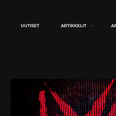
Siirry
suoraan
sisältöön
UUTISET
ARTIKKELIT
A