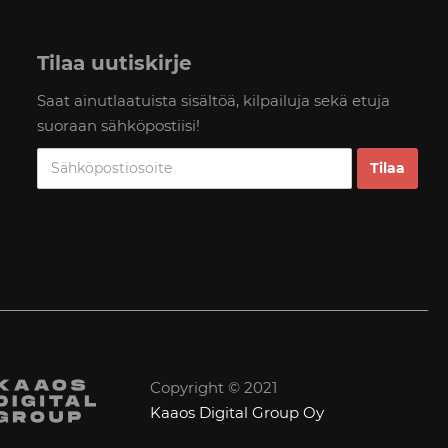
Tilaa uutiskirje
Saat ainutlaatuista sisältöä, kilpailuja sekä etuja
suoraan sähköpostiisi!
Copyright © 2021
Kaaos Digital Group Oy