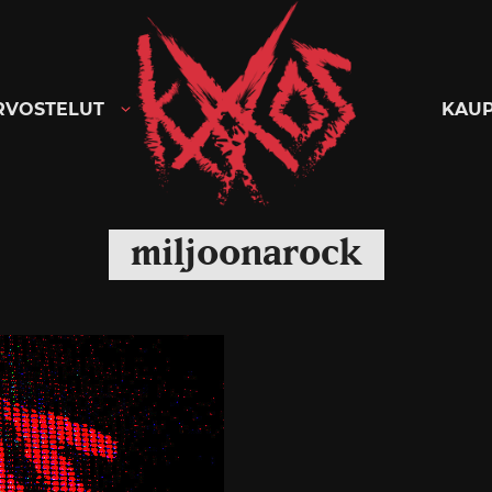
Kaaoszine
RVOSTELUT
KAU
miljoonarock