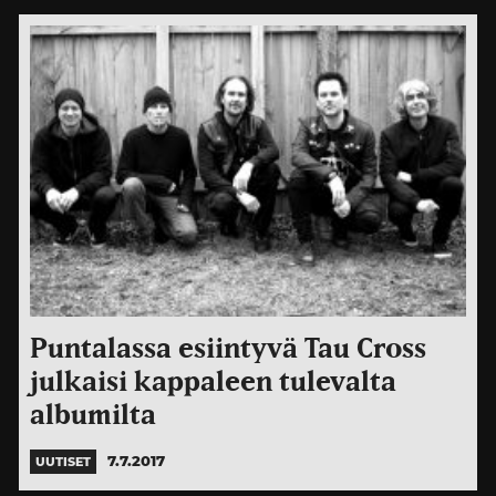
Puntalassa esiintyvä Tau Cross
julkaisi kappaleen tulevalta
albumilta
7.7.2017
UUTISET