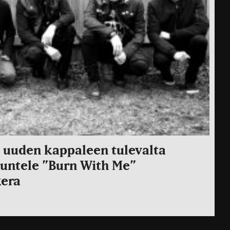
i uuden kappaleen tulevalta
untele ”Burn With Me”
kera