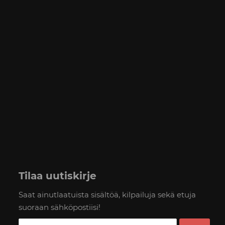
Tilaa uutiskirje
Saat ainutlaatuista sisältöä, kilpailuja sekä etuja
suoraan sähköpostiisi!