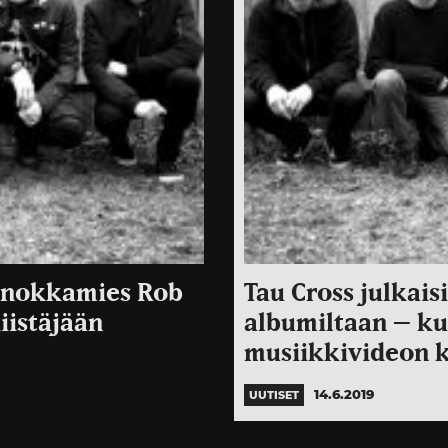
ä nokkamies Rob
Tau Cross julkais
iistäjään
albumiltaan – ku
musiikkivideon 
14.6.2019
UUTISET