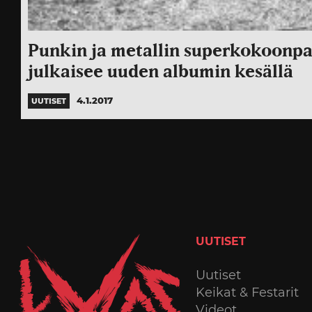
Punkin ja metallin superkokoonpa
julkaisee uuden albumin kesällä
4.1.2017
UUTISET
UUTISET
Uutiset
Keikat & Festarit
Videot