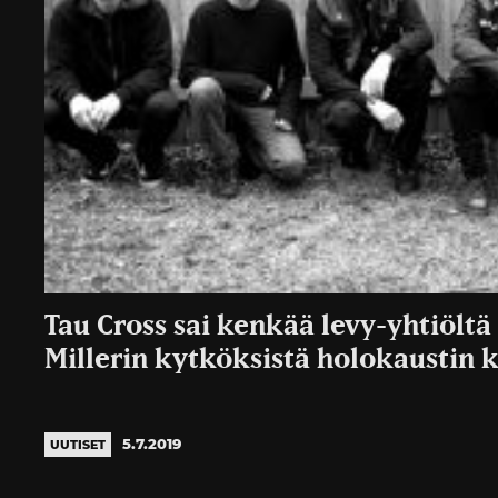
Tau Cross sai kenkää levy-yhtiölt
Millerin kytköksistä holokaustin k
5.7.2019
UUTISET