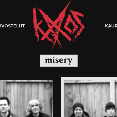
Kaaoszine
RVOSTELUT
KAU
misery