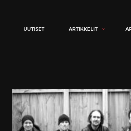
Siirry
suoraan
sisältöön
UUTISET
ARTIKKELIT
A