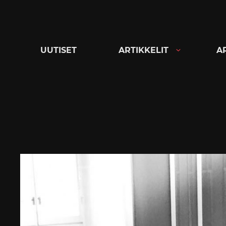
Siirry
suoraan
sisältöön
UUTISET
ARTIKKELIT
A