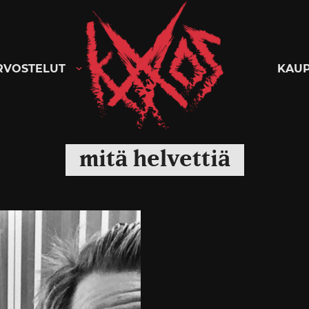
Kaaoszine
RVOSTELUT
KAU
mitä helvettiä