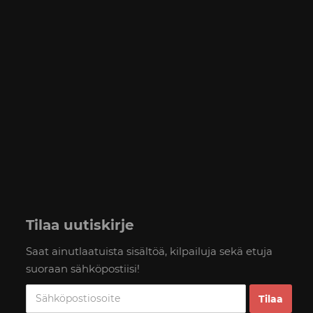
Tilaa uutiskirje
Saat ainutlaatuista sisältöä, kilpailuja sekä etuja
suoraan sähköpostiisi!