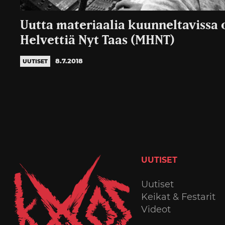
Uutta materiaalia kuunneltavissa o
Helvettiä Nyt Taas (MHNT)
8.7.2018
UUTISET
UUTISET
Uutiset
Keikat & Festarit
Videot