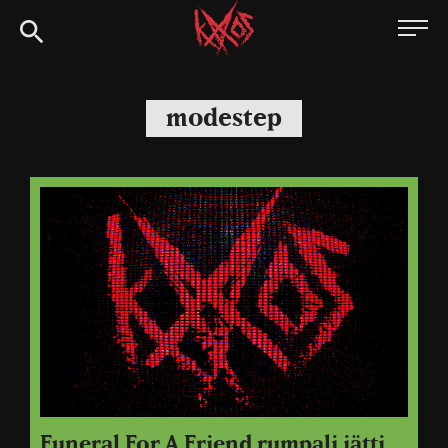
Siirry
Kaaoszine
suoraan
sisältöön
modestep
Funeral For A Friend rumpali jätti