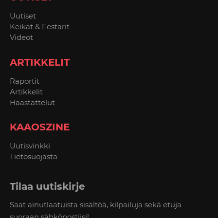
Uutiset
Keikat & Festarit
Videot
ARTIKKELIT
Raportit
Artikkelit
Haastattelut
KAAOSZINE
Uutisvinkki
Tietosuojasta
Tilaa uutiskirje
Saat ainutlaatuista sisältöä, kilpailuja sekä etuja
suoraan sähköpostiisi!