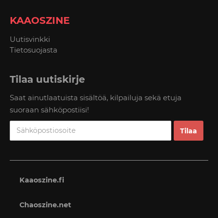
KAAOSZINE
Uutisvinkki
Tietosuojasta
Tilaa uutiskirje
Saat ainutlaatuista sisältöä, kilpailuja sekä etuja
suoraan sähköpostiisi!
Kaaoszine.fi
Chaoszine.net