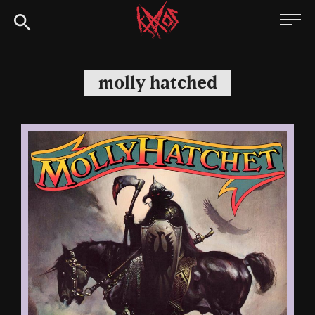
Siirry
Kaaoszine
suoraan
sisältöön
molly hatched