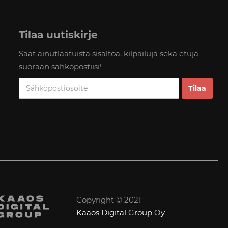
Tilaa uutiskirje
Saat ainutlaatuista sisältöä, kilpailuja sekä etuja
suoraan sähköpostiisi!
Copyright © 2021
Kaaos Digital Group Oy