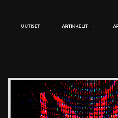
Siirry
suoraan
sisältöön
UUTISET
ARTIKKELIT
A