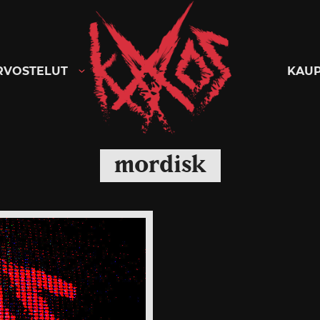
Kaaoszine
RVOSTELUT
KAU
mordisk