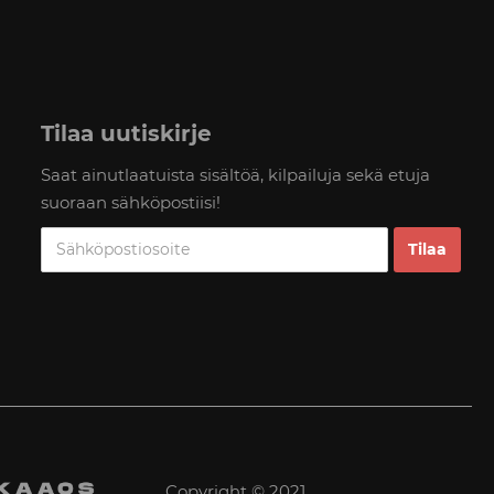
Tilaa uutiskirje
Saat ainutlaatuista sisältöä, kilpailuja sekä etuja
suoraan sähköpostiisi!
Copyright © 2021