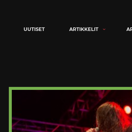
Siirry
suoraan
sisältöön
UUTISET
ARTIKKELIT
A