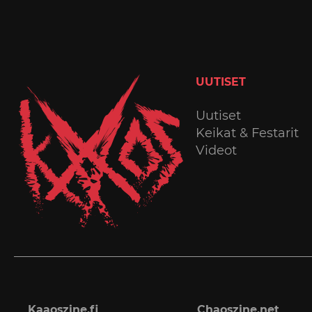
UUTISET
Uutiset
Keikat & Festarit
Videot
Kaaoszine.fi
Chaoszine.net