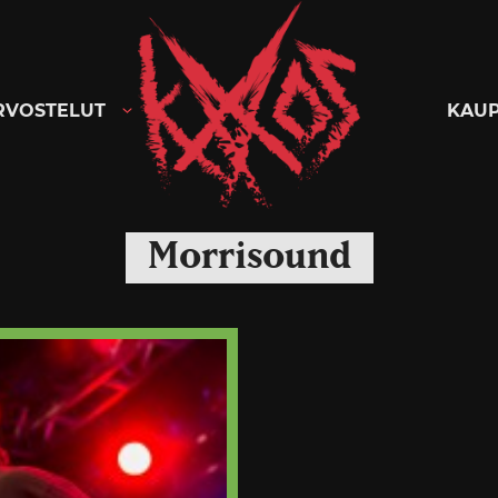
Kaaoszine
RVOSTELUT
KAU
Morrisound