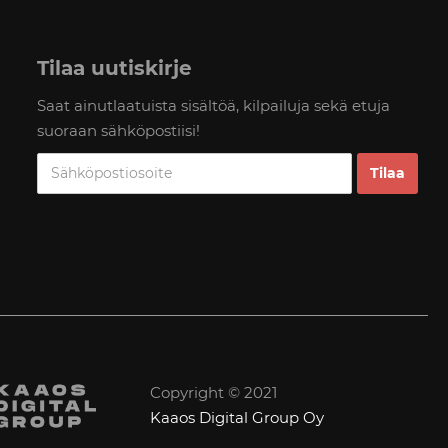
Tilaa uutiskirje
Saat ainutlaatuista sisältöä, kilpailuja sekä etuja
suoraan sähköpostiisi!
Copyright © 2021
Kaaos Digital Group Oy