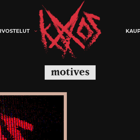
Kaaoszine
RVOSTELUT
KAU
motives