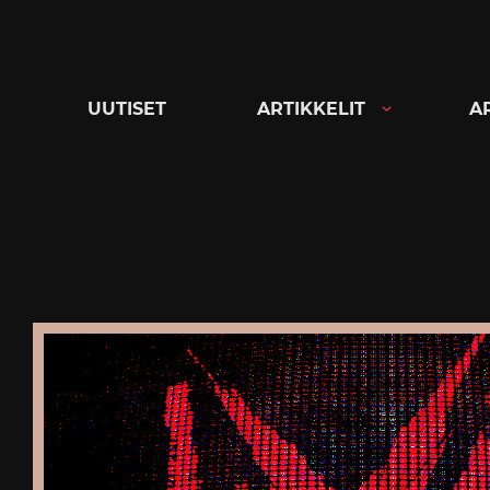
Siirry
suoraan
sisältöön
UUTISET
ARTIKKELIT
A