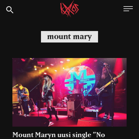
Siirry
Kaaoszine
suoraan
sisältöön
mount mary
Mount Maryn uusi single ”No