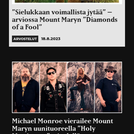
”Sielukkaan voimallista jytää” –
arviossa Mount Maryn ”Diamonds
of a Fool”
18.8.2023
ARVOSTELUT
Michael Monroe vierailee Mount
Maryn uunituoreella ”Holy