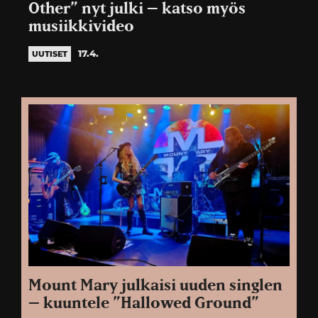
Other” nyt julki – katso myös
musiikkivideo
17.4.
UUTISET
Mount Mary julkaisi uuden singlen
– kuuntele ”Hallowed Ground”