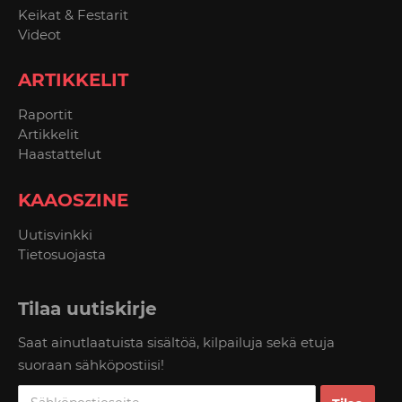
Keikat & Festarit
Videot
ARTIKKELIT
Raportit
Artikkelit
Haastattelut
KAAOSZINE
Uutisvinkki
Tietosuojasta
Tilaa uutiskirje
Saat ainutlaatuista sisältöä, kilpailuja sekä etuja
suoraan sähköpostiisi!