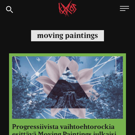
Siirry
Kaaoszine
suoraan
sisältöön
moving paintings
Progressiivista vaihtoehtorockia
esittävä Moving Paintings julkaisi