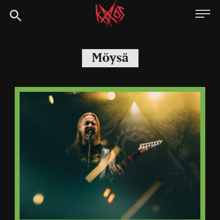
Siirry
Kaaoszine
suoraan
sisältöön
Möysä