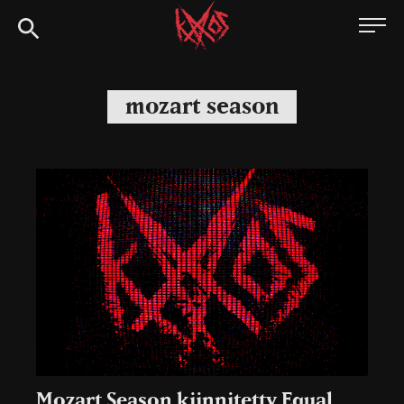
Siirry
Kaaoszine
suoraan
sisältöön
mozart season
Mozart Season kiinnitetty Equal