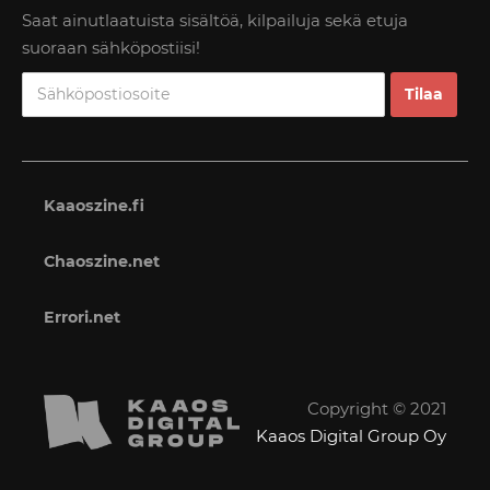
Saat ainutlaatuista sisältöä, kilpailuja sekä etuja
suoraan sähköpostiisi!
Kaaoszine.fi
Chaoszine.net
Errori.net
Copyright © 2021
Kaaos Digital Group Oy