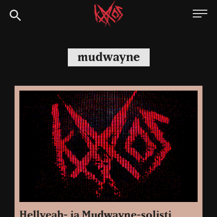
Siirry
Kaaoszine
suoraan
sisältöön
mudwayne
Hellyeah- ja Mudwayne-solisti