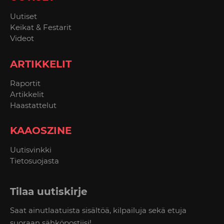
Uutiset
Keikat & Festarit
Videot
ARTIKKELIT
Raportit
Artikkelit
Haastattelut
KAAOSZINE
Uutisvinkki
Tietosuojasta
Tilaa uutiskirje
Saat ainutlaatuista sisältöä, kilpailuja sekä etuja
suoraan sähköpostiisi!