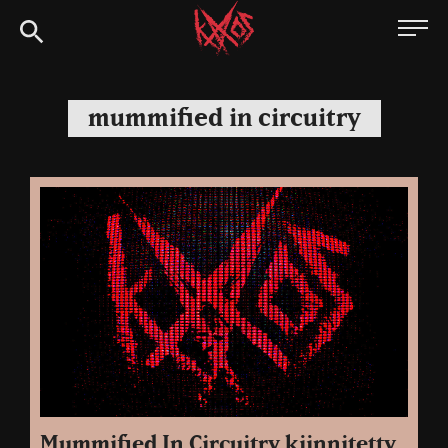
Siirry
Kaaoszine
suoraan
sisältöön
mummified in circuitry
Mummified In Circuitry kiinnitetty