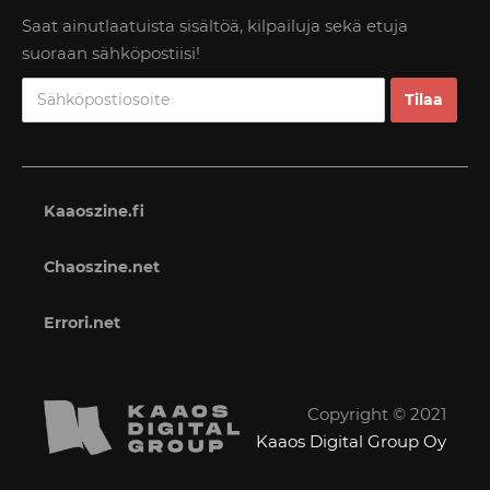
Saat ainutlaatuista sisältöä, kilpailuja sekä etuja
suoraan sähköpostiisi!
Kaaoszine.fi
Chaoszine.net
Errori.net
Copyright © 2021
Kaaos Digital Group Oy