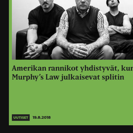
Amerikan rannikot yhdistyvät, kun
Murphy’s Law julkaisevat splitin
19.8.2018
UUTISET