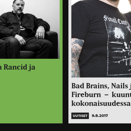
 Rancid ja
Bad Brains, Nails 
Fireburn － kuunt
kokonaisuudess
9.8.2017
UUTISET