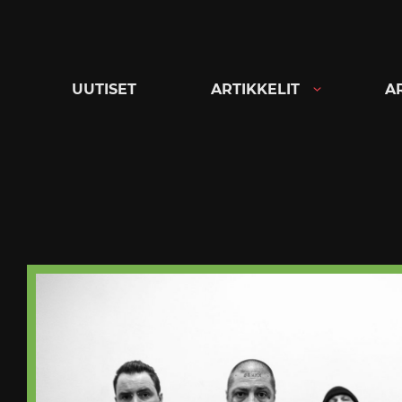
Siirry
suoraan
sisältöön
UUTISET
ARTIKKELIT
A