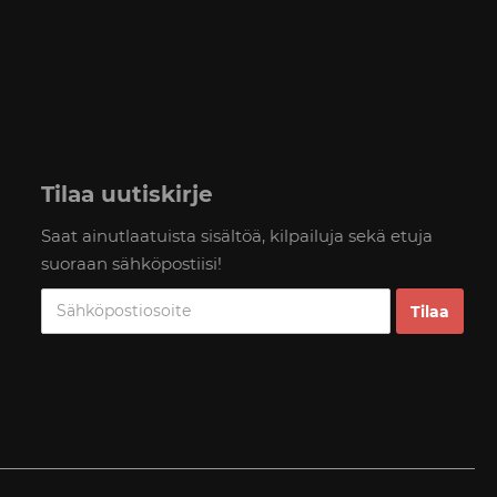
Tilaa uutiskirje
Saat ainutlaatuista sisältöä, kilpailuja sekä etuja
suoraan sähköpostiisi!