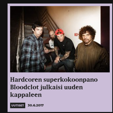
Hardcoren superkokoonpano
Bloodclot julkaisi uuden
kappaleen
30.6.2017
UUTISET