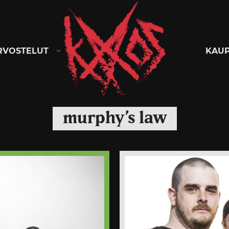
Kaaoszine
RVOSTELUT
KAU
murphy’s law