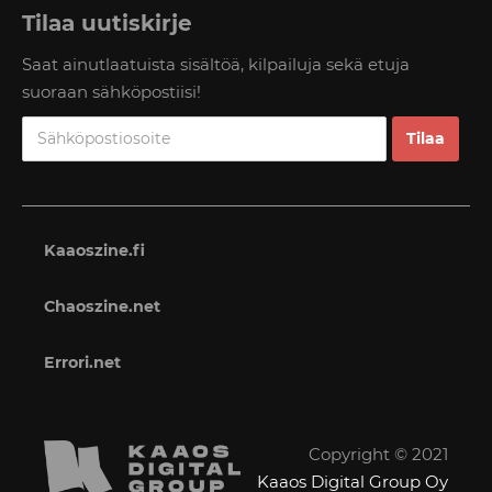
Tilaa uutiskirje
Saat ainutlaatuista sisältöä, kilpailuja sekä etuja
suoraan sähköpostiisi!
Kaaoszine.fi
Chaoszine.net
Errori.net
Copyright © 2021
Kaaos Digital Group Oy