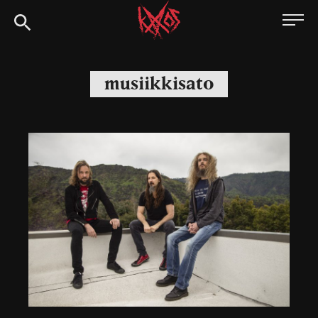
Siirry
Kaaoszine
suoraan
sisältöön
musiikkisato