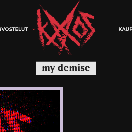
Kaaoszine
RVOSTELUT
KAU
my demise