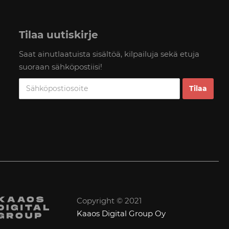
Tilaa uutiskirje
Saat ainutlaatuista sisältöä, kilpailuja sekä etuja
suoraan sähköpostiisi!
Copyright © 2021
Kaaos Digital Group Oy