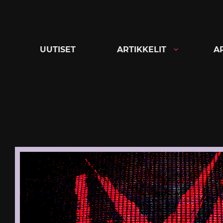
Siirry
suoraan
sisältöön
UUTISET
ARTIKKELIT
A