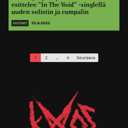
esittelee ”In The Void” -singlellä
uuden solistin ja rumpalin
23.6.2022
UUTISET
Artikkelien
sivutus
1
2
…
4
Seuraava