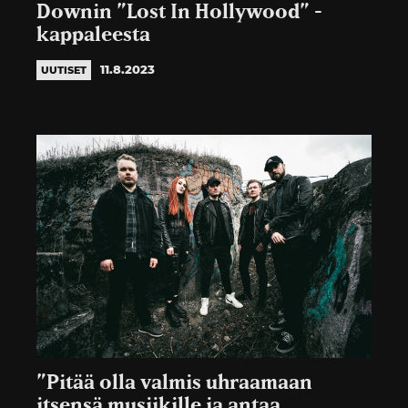
Downin ”Lost In Hollywood” -
kappaleesta
11.8.2023
UUTISET
”Pitää olla valmis uhraamaan
itsensä musiikille ja antaa