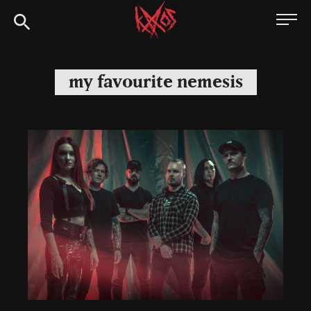
Siirry
Kaaoszine
suoraan
sisältöön
my favourite nemesis