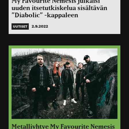
My Favourite Nemesis julkaisi
uuden itsetutkiskelua sisältävän
”Diabolic” -kappaleen
2.9.2022
UUTISET
Metalliyhtye My Favourite Nemesis