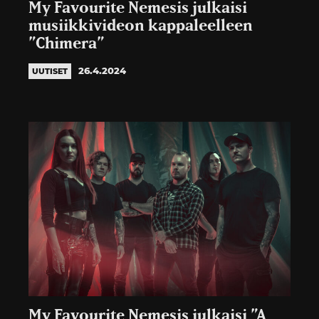
My Favourite Nemesis julkaisi
musiikkivideon kappaleelleen
”Chimera”
26.4.2024
UUTISET
My Favourite Nemesis julkaisi ”A