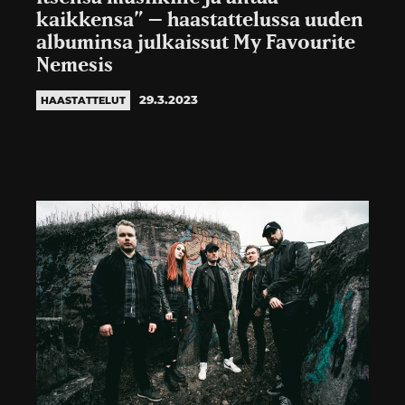
kaikkensa” – haastattelussa uuden
albuminsa julkaissut My Favourite
Nemesis
29.3.2023
HAASTATTELUT