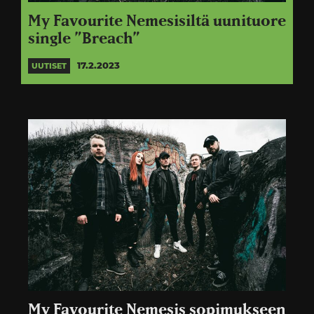
My Favourite Nemesisiltä uunituore
single ”Breach”
17.2.2023
UUTISET
My Favourite Nemesis sopimukseen