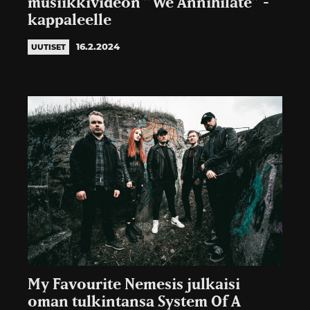
musiikkivideon ”We Annihilate” -
kappaleelle
16.2.2024
UUTISET
My Favourite Nemesis julkaisi
oman tulkintansa System Of A