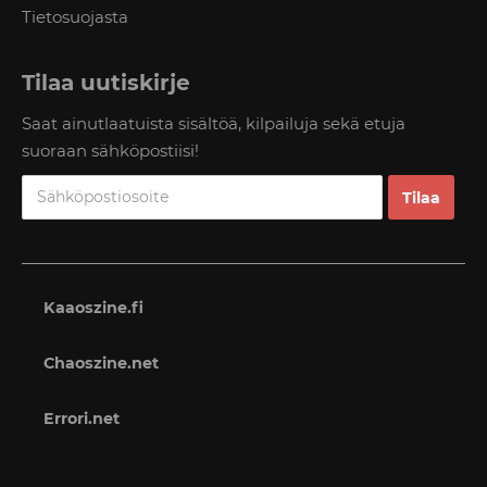
Tietosuojasta
Tilaa uutiskirje
Saat ainutlaatuista sisältöä, kilpailuja sekä etuja
suoraan sähköpostiisi!
Kaaoszine.fi
Chaoszine.net
Errori.net