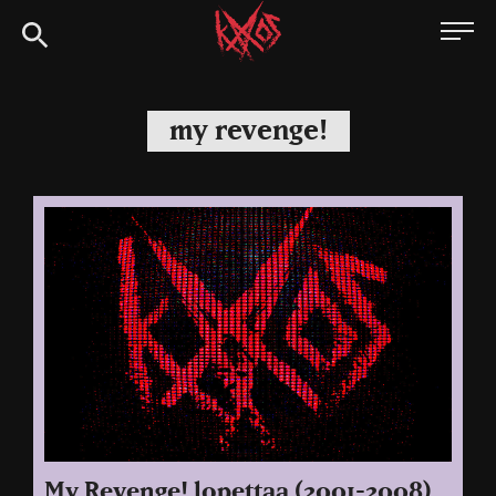
Siirry
Kaaoszine
suoraan
sisältöön
my revenge!
My Revenge! lopettaa (2001-2008)