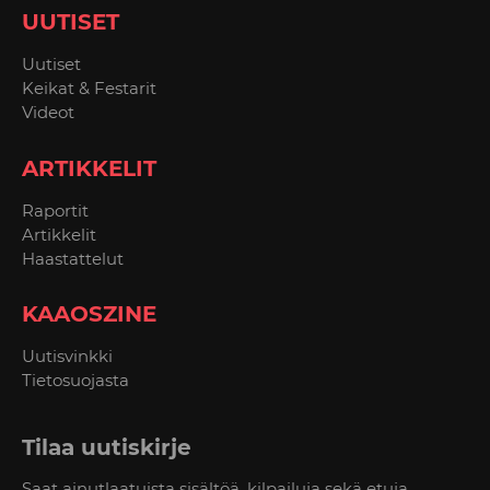
UUTISET
Uutiset
Keikat & Festarit
Videot
ARTIKKELIT
Raportit
Artikkelit
Haastattelut
KAAOSZINE
Uutisvinkki
Tietosuojasta
Tilaa uutiskirje
Saat ainutlaatuista sisältöä, kilpailuja sekä etuja