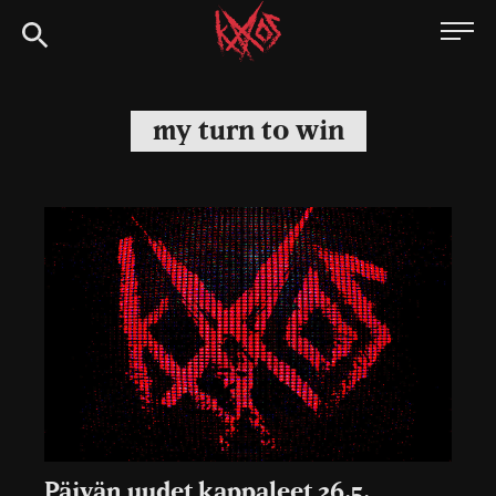
Siirry
Kaaoszine
suoraan
sisältöön
my turn to win
Päivän uudet kappaleet 26.5.