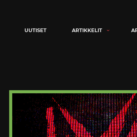
Siirry
suoraan
sisältöön
UUTISET
ARTIKKELIT
A