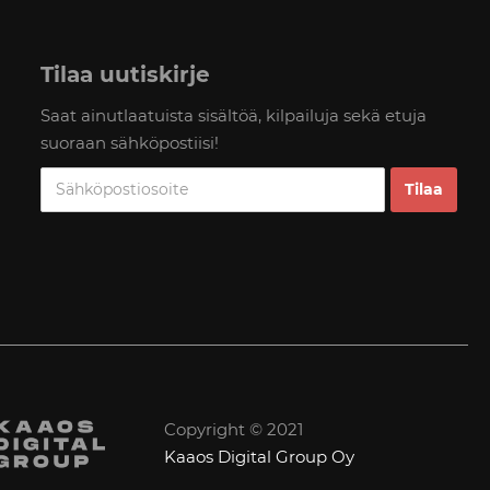
Tilaa uutiskirje
Saat ainutlaatuista sisältöä, kilpailuja sekä etuja
suoraan sähköpostiisi!
Copyright © 2021
Kaaos Digital Group Oy