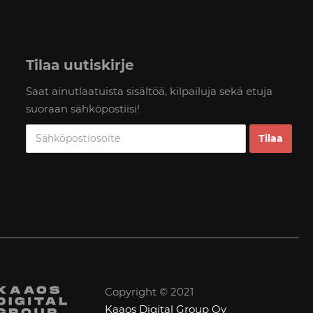
Tilaa uutiskirje
Saat ainutlaatuista sisältöä, kilpailuja sekä etuja
suoraan sähköpostiisi!
Copyright © 2021
Kaaos Digital Group Oy