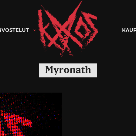
Kaaoszine
RVOSTELUT
KAU
Myronath