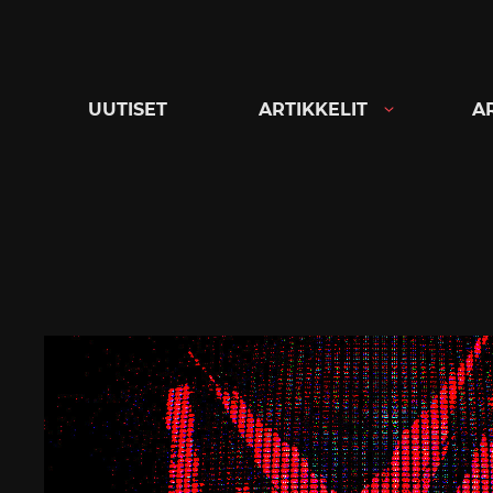
Siirry
suoraan
sisältöön
UUTISET
ARTIKKELIT
A