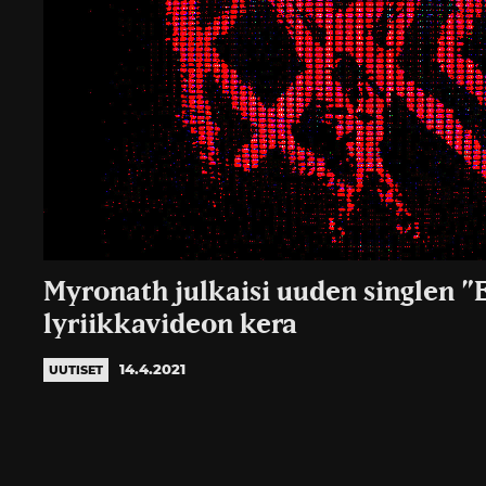
Myronath julkaisi uuden singlen ”
lyriikkavideon kera
14.4.2021
UUTISET