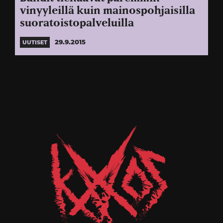
vinyyleillä kuin mainospohjaisilla
suoratoistopalveluilla
29.9.2015
UUTISET