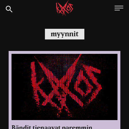
Siirry
Kaaoszine
suoraan
sisältöön
myynnit
Bändit tienaavat paremmin