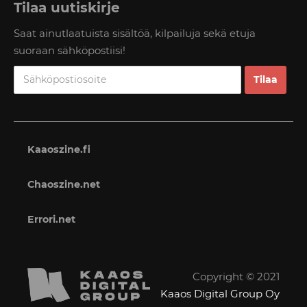
Tilaa uutiskirje
Saat ainutlaatuista sisältöä, kilpailuja sekä etuja
suoraan sähköpostiisi!
Kaaoszine.fi
Chaoszine.net
Errori.net
Copyright © 2021
Kaaos Digital Group Oy