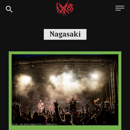
Siirry
Kaaoszine
suoraan
sisältöön
Nagasaki