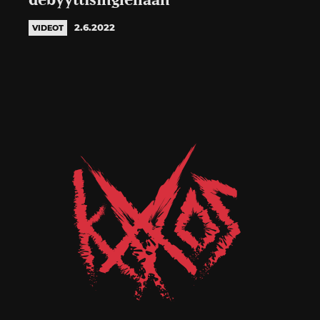
debyyttisinglellään
2.6.2022
VIDEOT