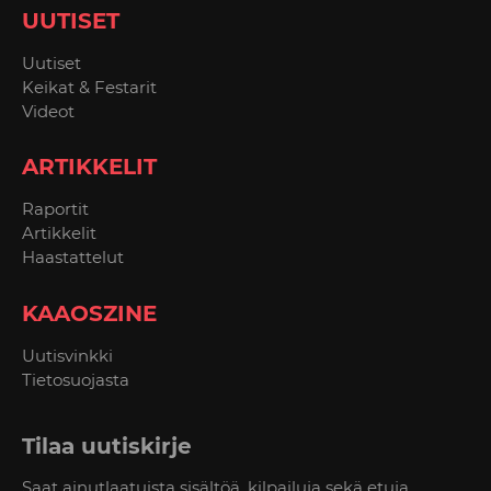
UUTISET
Uutiset
Keikat & Festarit
Videot
ARTIKKELIT
Raportit
Artikkelit
Haastattelut
KAAOSZINE
Uutisvinkki
Tietosuojasta
Tilaa uutiskirje
Saat ainutlaatuista sisältöä, kilpailuja sekä etuja