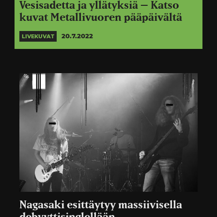
Vesisadetta ja yllätyksiä – Katso
kuvat Metallivuoren pääpäivältä
20.7.2022
LIVEKUVAT
Nagasaki esittäytyy massiivisella