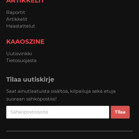
ARTIKKELIT
Raportit
Artikkelit
Haastattelut
KAAOSZINE
Uutisvinkki
Tietosuojasta
Tilaa uutiskirje
Saat ainutlaatuista sisältöä, kilpailuja sekä etuja
suoraan sähköpostiisi!