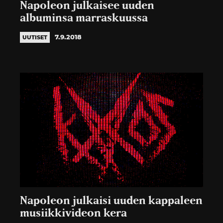
Napoleon julkaisee uuden
albuminsa marraskuussa
7.9.2018
UUTISET
Napoleon julkaisi uuden kappaleen
musiikkivideon kera