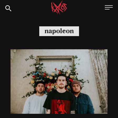
Siirry
Kaaoszine
suoraan
sisältöön
napoleon