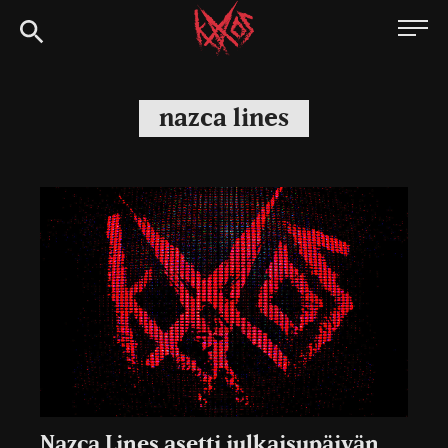
Siirry
Kaaoszine
suoraan
sisältöön
nazca lines
Nazca Lines asetti julkaisupäivän