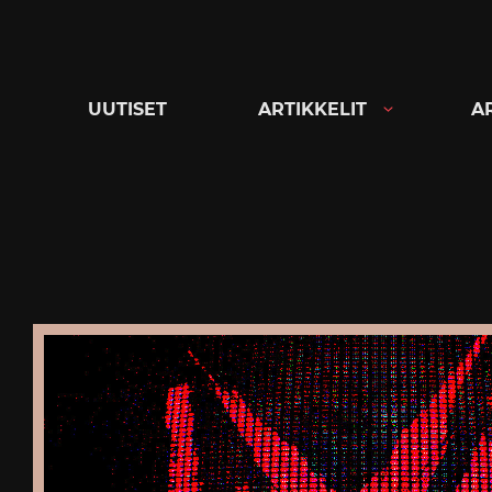
Siirry
suoraan
sisältöön
UUTISET
ARTIKKELIT
A