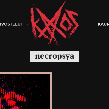
Kaaoszine
RVOSTELUT
KAU
necropsya