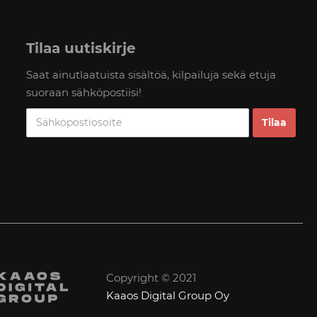
Tilaa uutiskirje
Saat ainutlaatuista sisältöä, kilpailuja sekä etuja
suoraan sähköpostiisi!
Copyright © 2021
Kaaos Digital Group Oy