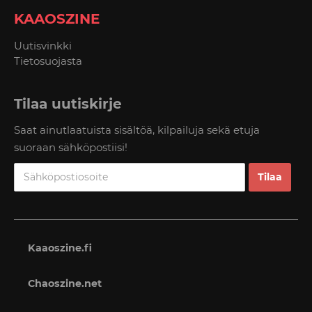
KAAOSZINE
Uutisvinkki
Tietosuojasta
Tilaa uutiskirje
Saat ainutlaatuista sisältöä, kilpailuja sekä etuja
suoraan sähköpostiisi!
Kaaoszine.fi
Chaoszine.net