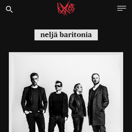
Siirry
Kaaoszine
suoraan
sisältöön
neljä baritonia