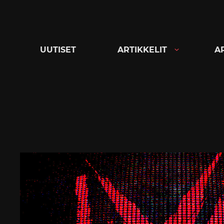
Siirry
suoraan
sisältöön
UUTISET
ARTIKKELIT
A