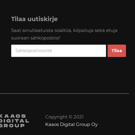
Tilaa uutiskirje
Saat ainutlaatuista sisältöä, kilpailuja sekä etuja
suoraan sähköpostiisi!
Copyright © 2021
Kaaos Digital Group Oy