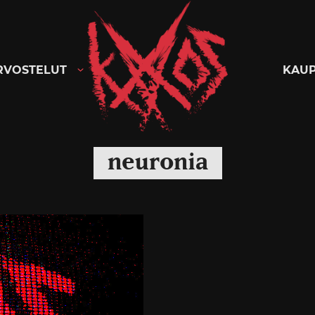
Kaaoszine
RVOSTELUT
KAU
neuronia