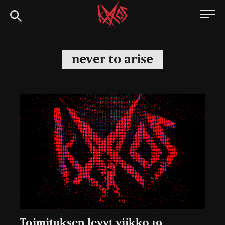
Siirry
Kaaoszine
suoraan
sisältöön
never to arise
Toimituksen levyt viikko 19