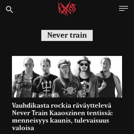
Siirry
Kaaoszine
suoraan
sisältöön
Never train
Vauhdikasta rockia räväyttelevä
Never Train Kaaoszinen tentissä:
menneisyys kaunis, tulevaisuus
valoisa