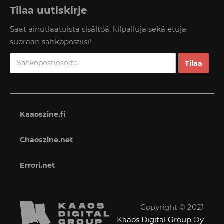
Tilaa uutiskirje
Saat ainutlaatuista sisältöä, kilpailuja sekä etuja
suoraan sähköpostiisi!
Kaaoszine.fi
Chaoszine.net
Errori.net
Copyright © 2021
Kaaos Digital Group Oy