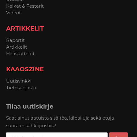
Keikat & Festarit
Videot
ARTIKKELIT
Raportit
Artikkelit
Haastattelut
KAAOSZINE
Uutisvinkki
Tietosuojasta
Tilaa uutiskirje
Saat ainutlaatuista sisältöä, kilpailuja sekä etuja
suoraan sähköpostiisi!