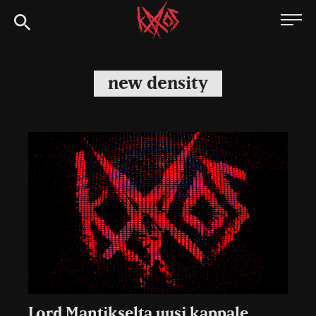
Siirry
Kaaoszine
suoraan
sisältöön
new density
Lord Mantikselta uusi kappale