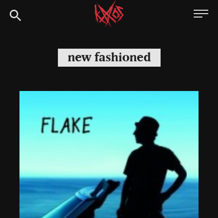
Siirry
Kaaoszine
suoraan
sisältöön
new fashioned