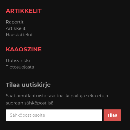
ARTIKKELIT
Raportit
Artikkelit
Haastattelut
KAAOSZINE
Uutisvinkki
Tietosuojasta
Tilaa uutiskirje
Saat ainutlaatuista sisältöä, kilpailuja sekä etuja
suoraan sähköpostiisi!