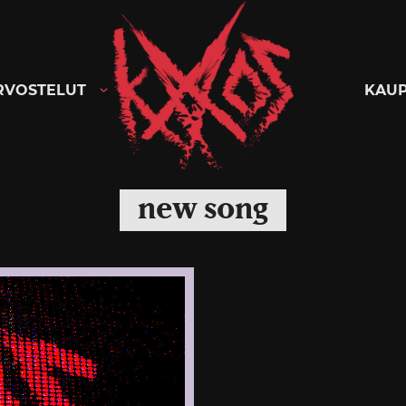
Kaaoszine
RVOSTELUT
KAU
new song