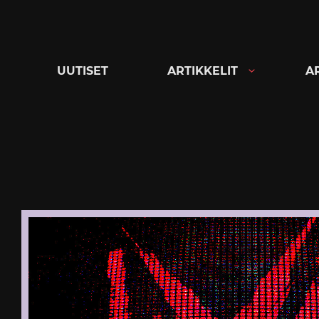
Siirry
suoraan
sisältöön
UUTISET
ARTIKKELIT
A