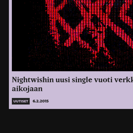
Nightwishin uusi single vuoti ver
aikojaan
6.2.2015
UUTISET