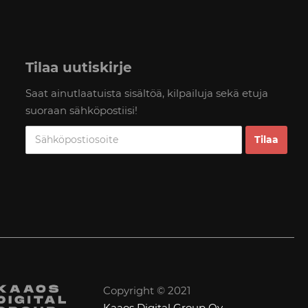
Tilaa uutiskirje
Saat ainutlaatuista sisältöä, kilpailuja sekä etuja
suoraan sähköpostiisi!
Copyright © 2021
Kaaos Digital Group Oy