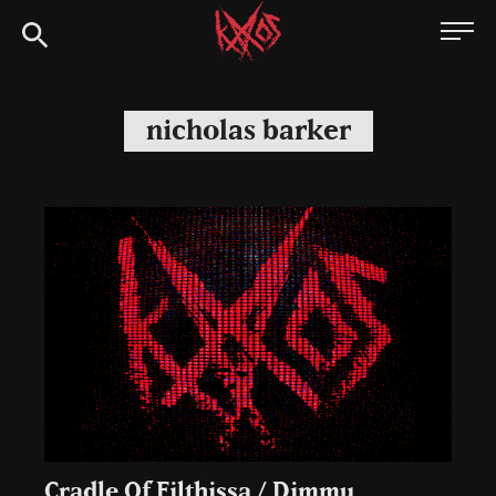
Siirry
Kaaoszine
suoraan
sisältöön
nicholas barker
Cradle Of Filthissa / Dimmu