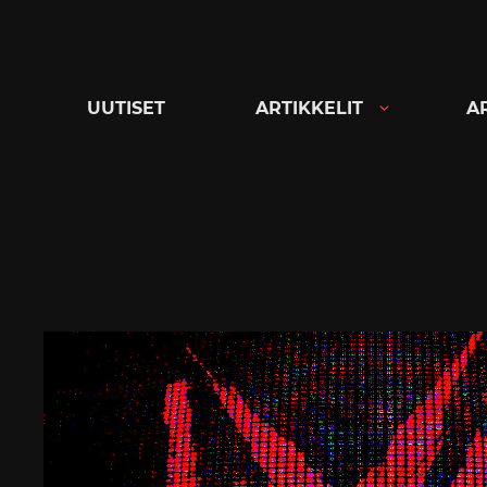
Siirry
suoraan
sisältöön
UUTISET
ARTIKKELIT
A