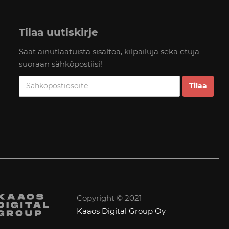
Tilaa uutiskirje
Saat ainutlaatuista sisältöä, kilpailuja sekä etuja
suoraan sähköpostiisi!
Copyright © 2021
Kaaos Digital Group Oy