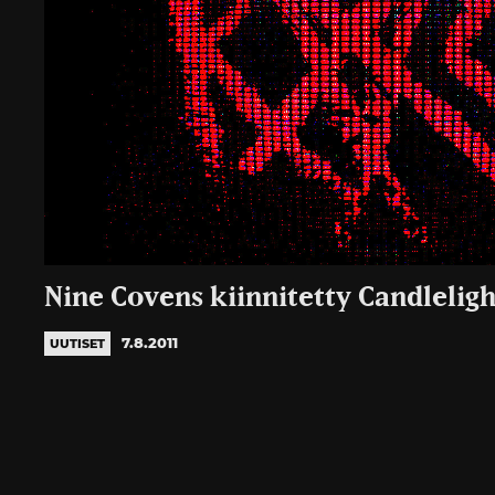
Nine Covens kiinnitetty Candleligh
7.8.2011
UUTISET