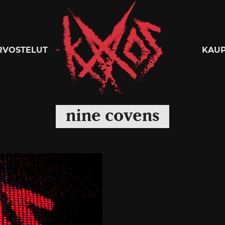
Kaaoszine
RVOSTELUT
KAU
nine covens