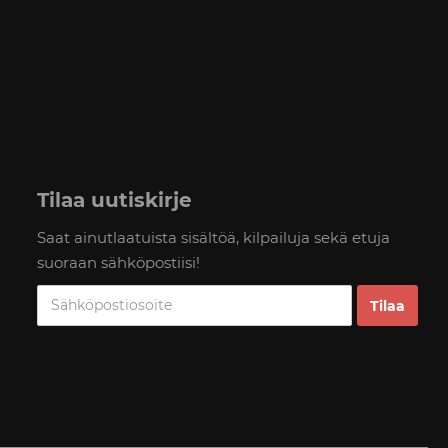
Tilaa uutiskirje
Saat ainutlaatuista sisältöä, kilpailuja sekä etuja
suoraan sähköpostiisi!