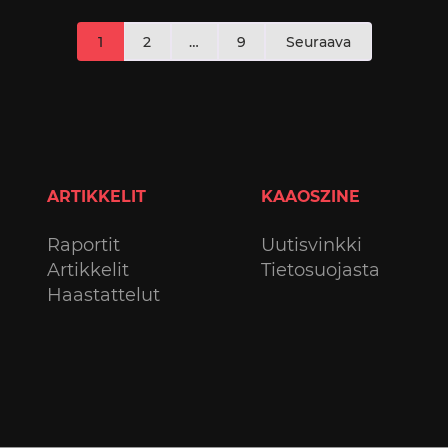
Artikkelien
1
2
…
9
Seuraava
sivutus
ARTIKKELIT
KAAOSZINE
Raportit
Uutisvinkki
Artikkelit
Tietosuojasta
Haastattelut