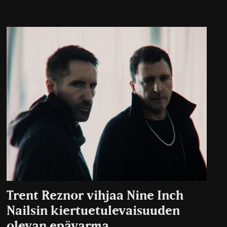
Trent Reznor vihjaa Nine Inch
Nailsin kiertuetulevaisuuden
olevan epävarma