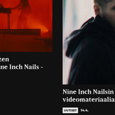
zen
e Inch Nails -
Nine Inch Nailsin
videomateriaalia
14.4.
UUTISET