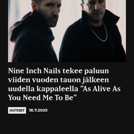
Nine Inch Nails tekee paluun
viiden vuoden tauon jälkeen
uudella kappaleella ”As Alive As
You Need Me To Be”
18.7.2025
UUTISET