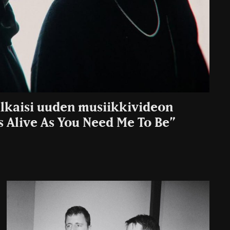
julkaisi uuden musiikkivideon
s Alive As You Need Me To Be”