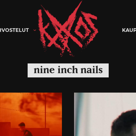
Kaaoszine
RVOSTELUT
KAU
nine inch nails