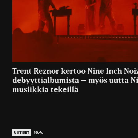
Trent Reznor kertoo Nine Inch Noi
debyyttialbumista – myös uutta Nin
musiikkia tekeillä
16.4.
UUTISET