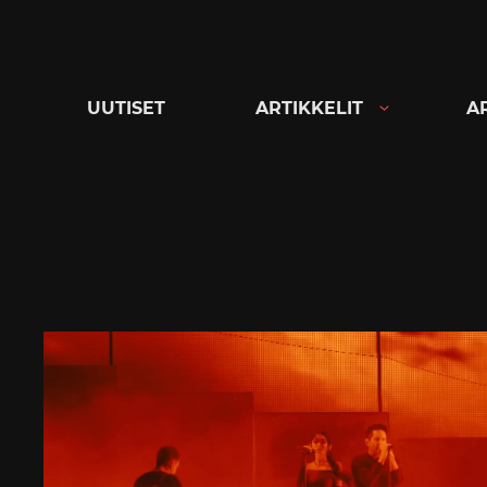
Siirry
suoraan
sisältöön
UUTISET
ARTIKKELIT
A