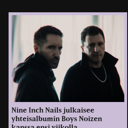
Nine Inch Nails julkaisee
yhteisalbumin Boys Noizen
kanssa ensi viikolla