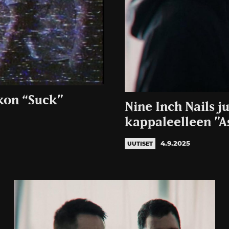
ikon “Suck”
Nine Inch Nails 
kappaleelleen ”A
4.9.2025
UUTISET