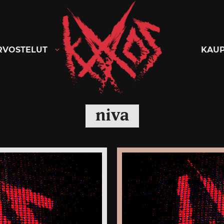
Kaaoszine
RVOSTELUT
KAU
niva