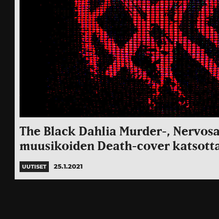
The Black Dahlia Murder-, Nervosa
muusikoiden Death-cover katsotta
25.1.2021
UUTISET