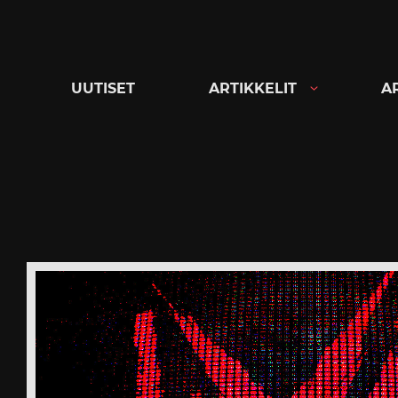
Siirry
suoraan
sisältöön
UUTISET
ARTIKKELIT
A