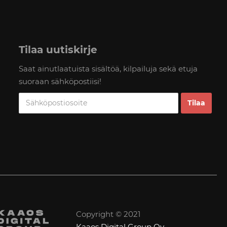
Tilaa uutiskirje
Saat ainutlaatuista sisältöä, kilpailuja sekä etuja
suoraan sähköpostiisi!
Copyright © 2021
Kaaos Digital Group Oy