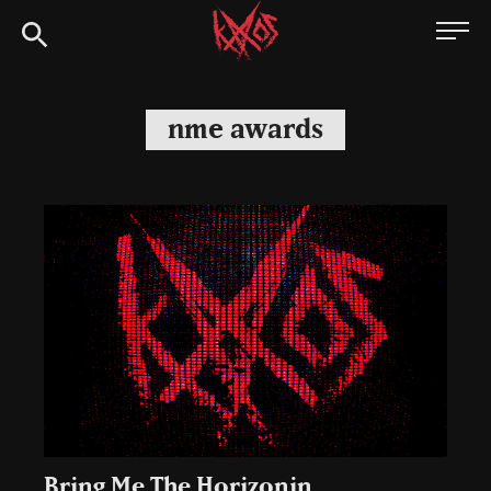
Siirry
Kaaoszine
suoraan
sisältöön
nme awards
Bring Me The Horizonin