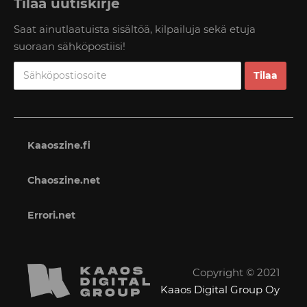
Tilaa uutiskirje
Saat ainutlaatuista sisältöä, kilpailuja sekä etuja
suoraan sähköpostiisi!
Kaaoszine.fi
Chaoszine.net
Errori.net
Copyright © 2021
Kaaos Digital Group Oy