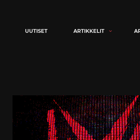
Siirry
suoraan
sisältöön
UUTISET
ARTIKKELIT
A