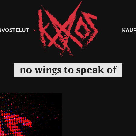
Kaaoszine
RVOSTELUT
KAU
no wings to speak of