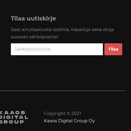
Tilaa uutiskirje
Saat ainutlaatuista sisältöä, kilpailuja sekä etuja
suoraan sähköpostiisi!
Copyright © 2021
Kaaos Digital Group Oy