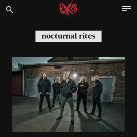
Siirry
Kaaoszine
suoraan
sisältöön
nocturnal rites